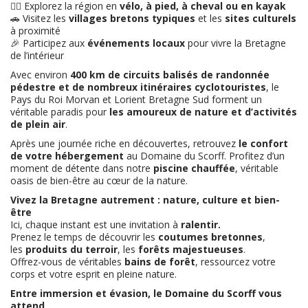
🚴‍♂️ Explorez la région en
vélo, à pied, à cheval ou en kayak
🚗 Visitez les
villages bretons typiques
et les
sites culturels
à proximité
🎉 Participez aux
événements locaux
pour vivre la Bretagne
de l’intérieur
Avec environ
400 km de circuits balisés de randonnée
pédestre et de nombreux itinéraires cyclotouristes
, le
Pays du Roi Morvan et Lorient Bretagne Sud forment un
véritable paradis pour
les amoureux de nature et d’activités
de plein air
.
Après une journée riche en découvertes, retrouvez
le confort
de votre hébergement
au Domaine du Scorff. Profitez d’un
moment de détente dans notre
piscine chauffée
, véritable
oasis de bien-être au cœur de la nature.
Vivez la Bretagne autrement : nature, culture et bien-
être
Ici, chaque instant est une invitation à
ralentir.
Prenez le temps de découvrir les
coutumes bretonnes
,
les
produits du terroir
, les
forêts majestueuses
.
Offrez-vous de véritables
bains de forêt
, ressourcez votre
corps et votre esprit en pleine nature.
Entre immersion et évasion, le Domaine du Scorff vous
atte
nd.