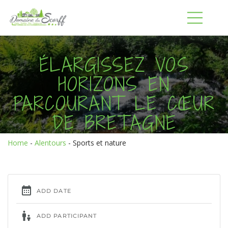
ÉLARGISSEZ VOS
HORIZONS EN
PARCOURANT LE CŒUR
DE BRETAGNE
Home
-
Alentours
-
Sports et nature