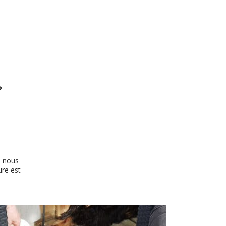
S
e nous
re est