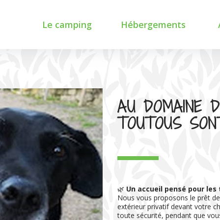
Le camping
Hébergements
Nos services
Le Gîte
Sp
Le Canquis’bar
Nos chalets
C
Piscine Couverte
Nos Ty roulottes
L’accueil Pet friendly
Emplacements camping car
ou tente
AU DOMAINE D
Nos tarifs et offres
TOUTOUS SONT
🌿
Un accueil pensé pour les
Nous vous proposons le prêt de f
extérieur privatif devant votre ch
toute sécurité, pendant que vo