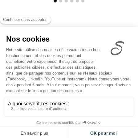
8 Canquisquelen
56540
KERNASCLEDEN
06.87.99.12.34
Règlement intérieur
-
Mentions légales