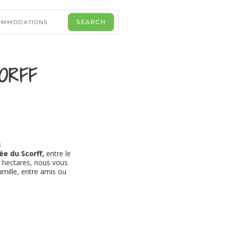
ORFF
s
ée du Scorff,
entre le
2 hectares, nous vous
amille, entre amis ou