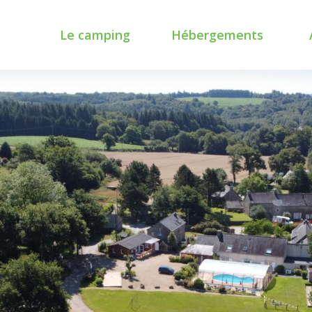
Le camping
Hébergements
Nos services
Le Gîte
Sp
Le Canquis’bar
Nos chalets
C
Piscine Couverte
Nos Ty roulottes
L’accueil Pet friendly
Emplacements camping car
ou tente
Nos tarifs et offres